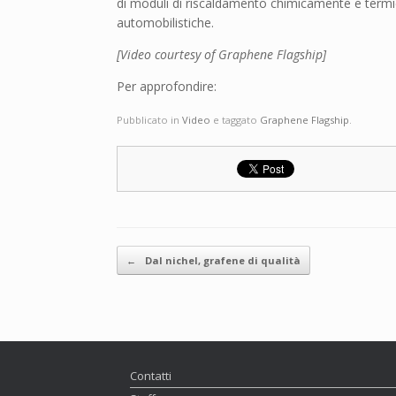
di moduli di riscaldamento chimicamente e termica
automobilistiche.
[Video courtesy of Graphene Flagship]
Per approfondire:
Pubblicato in
Video
e taggato
Graphene Flagship
.
Navigazione articolo
←
Dal nichel, grafene di qualità
Contatti