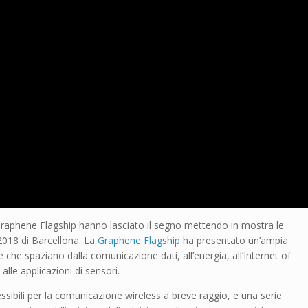
a Graphene Flagship hanno lasciato il segno mettendo in mostra le
2018 di Barcellona. La
Graphene Flagship
ha presentato un’ampia
he spaziano dalla comunicazione dati, all’energia, all’Internet of
alle applicazioni di sensori.
essibili per la comunicazione wireless a breve raggio, e una serie