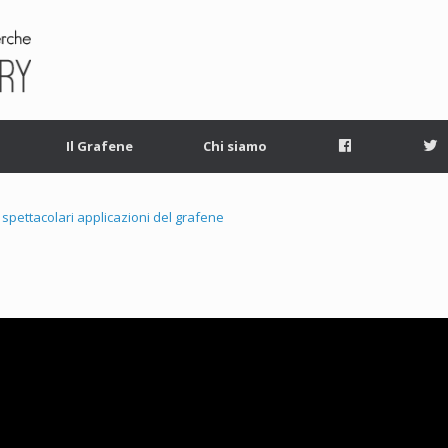
Facebook
T
Il Grafene
Chi siamo
 spettacolari applicazioni del grafene