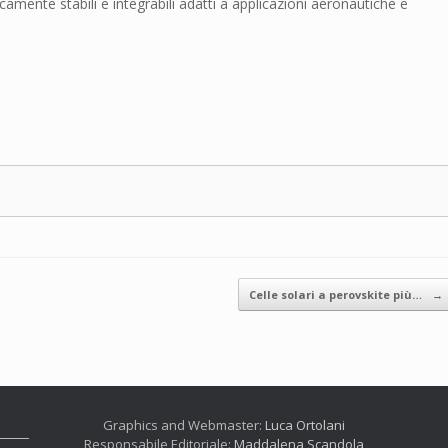
mente stabili e integrabili adatti a applicazioni aeronautiche e
Celle solari a perovskite più…
→
Graphics and Webmaster:
Luca Ortolani
Responsabile Editoriale:
Maddalena Scandola