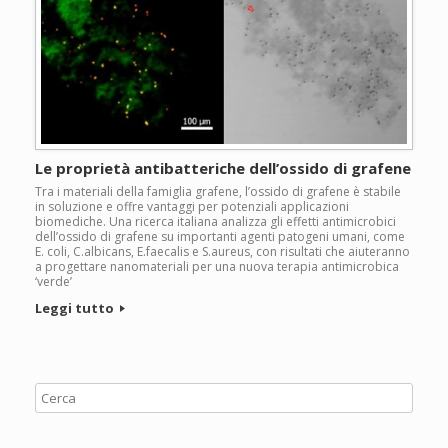
Le proprietà antibatteriche dell’ossido di grafene
Tra i materiali della famiglia grafene, l’ossido di grafene è stabile
in soluzione e offre vantaggi per potenziali applicazioni
biomediche. Una ricerca italiana analizza gli effetti antimicrobici
dell’ossido di grafene su importanti agenti patogeni umani, come
E. coli, C.albicans, E.faecalis e S.aureus, con risultati che aiuteranno
a progettare nanomateriali per una nuova terapia antimicrobica
‘verde’
Leggi tutto