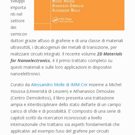
sviluppi
importa
nti nel
settore
dei
semicon
duttori grazie all’uso di grafene e di una classe di materiali
ultrasottili, i dicalcogenuri dei metalli di transizione, per
realizzare circuiti integrati. Il recente volume
2D Materials
for Nanoelectronics
, è il primo trattato completo su
questi materiali e sulle loro applicazioni in dispositivi
nanoelettronici.
Curato da
Alessandro Molle di IMM-Cnr
insieme a Michel
Houssa (Università di Leuven) e Athanasios Dimoulas
(Centro Demokritos), il libro presenta una trattazione
ampia e interdisciplinare dello stato dell’arte di un campo
carico di sfide e di possibilità. E’ composto di una serie di
capitoli scritti da ricercatori riconosciuti a livello
internazionale che trattano sia aspetti fondamentali che
applicativi: ad esempio l’uso del grafene per circuiti