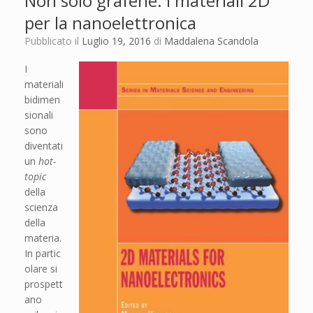
Non solo grafene. I materiali 2D
per la nanoelettronica
Pubblicato il
Luglio 19, 2016
di
Maddalena Scandola
I
materiali
bidimen
sionali
sono
diventati
un
hot-
topic
della
scienza
della
materia.
In partic
olare si
prospett
ano