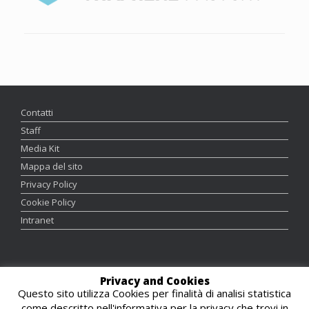
Contatti
Staff
Media Kit
Mappa del sito
Privacy Policy
Cookie Policy
Intranet
Graphics and Webmaster:
Luca Ortolani
Privacy and Cookies
Responsabile Editoriale:
Maddalena Scandola
Questo sito utilizza Cookies per finalità di analisi statistica
come descritto nell'informativa per la privacy che trovi in