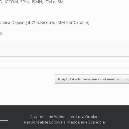
NANO, ICCOM, SPIN, ISMN, ITM e ISM.
atomica, Copyright © G.Nicotra, IMM-Cnr Catania]
2D
.
GraphITA – Innovazione dal mondo…
→
Graphics and Webmaster:
Luca Ortolani
Responsabile Editoriale:
Maddalena Scandola