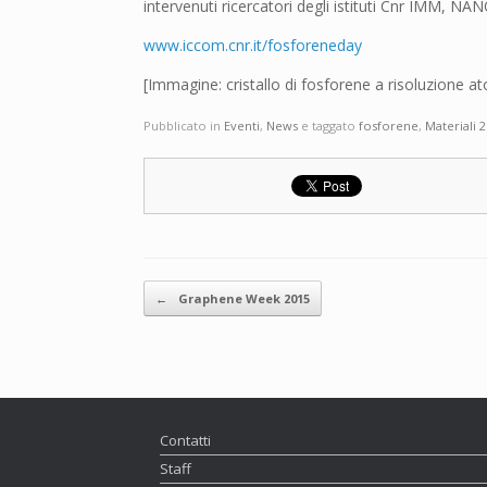
intervenuti ricercatori degli istituti Cnr IMM, 
www.iccom.cnr.it/fosforeneday
[Immagine: cristallo di fosforene a risoluzione 
Pubblicato in
Eventi
,
News
e taggato
fosforene
,
Materiali 
Navigazione articolo
←
Graphene Week 2015
Contatti
Staff